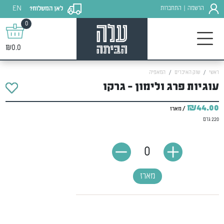
EN
הרשמה
התחברות
לאן המשלוח?
|
0
₪0.0
ראשי
שוק האיכרים
המאפיה
עוגיות פרג ולימון - גרקו
₪44.00
/ מארז
220 גרם
0
מארז