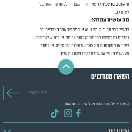
ומאוזנת, כזו שכיף להשאיר ליד הקפה – ולקחת עוד אחת בלי
לשים לב.
מה עושים עם זה?
להגיש לצד תה ירוק, תה נענע או קפה של אחר הצהריים. הן
נהדרות גם כמשהו קטן ומתוק בסוף ארוחה, או להגיש לצד קרם
לימון או מסקרפונה מוקצפת עם פירות יער טריים, או לפורר
מעל גלידת וניל עם גרידת לימון ושמן זית עדין.
השארו מעודכנים
דואר אלקטרוני
הכניסו דואר אלקטרוני להצטרפות לרשימת התפוצה שלנו
קטגוריות