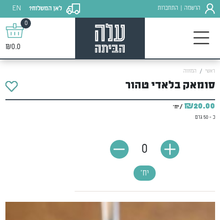
EN
הרשמה
התחברות
לאן המשלוח?
|
0
₪0.0
ראשי
המזווה
סומאק בלאדי טהור
₪20.00
/ יח'
כ - 50 גרם
0
יח'