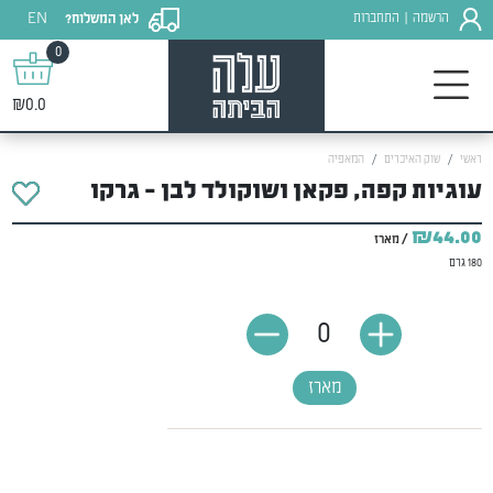
EN
הרשמה
התחברות
לאן המשלוח?
|
0
₪0.0
ראשי
שוק האיכרים
המאפיה
עוגיות קפה, פקאן ושוקולד לבן - גרקו
₪44.00
/ מארז
180 גרם
0
מארז