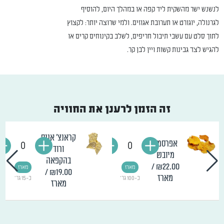
לנשנש ישר מהשקית ליד קפה או במהלך היום, להוסיף
לגרנולה, יוגורט או תערובת אגוזים. ולמי שרוצה יותר: לקצוץ
לתוך סלט עם עשבי תיבול חריפים, לשלב בקינוחים קרים או
להגיש לצד גבינות קשות ויין לבן קר.
זה הזמן לרענן את החוויה
קראנצ' אננס
אפרסמון
0
0
ורוד
מיובש
בהקפאה
/
₪22.00
מארז
מארז
/
₪19.00
מארז
כ-100 גר'
כ-15 גר'
מארז