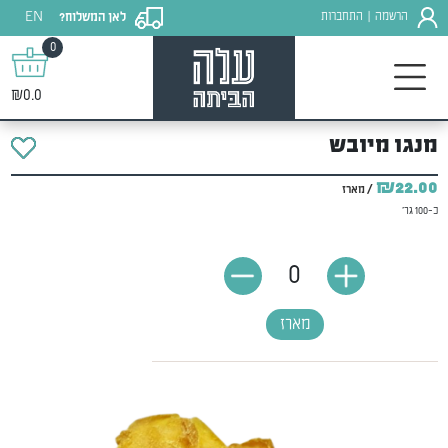
EN
הרשמה
התחברות
לאן המשלוח?
|
0
₪0.0
מנגו מיובש
₪22.00
/ מארז
כ-100 גר'
0
מארז