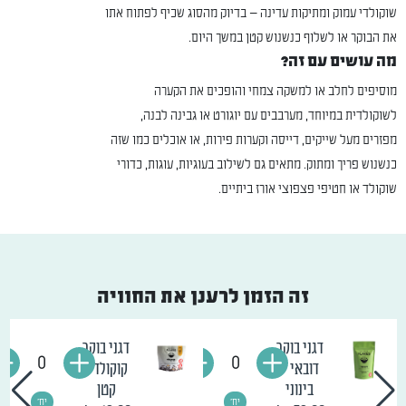
שוקולדי עמוק ומתיקות עדינה — בדיוק מהסוג שכיף לפתוח אתו
את הבוקר או לשלוף כנשנוש קטן במשך היום.
מה עושים עם זה?
מוסיפים לחלב או למשקה צמחי והופכים את הקערה
לשוקולדית במיוחד, מערבבים עם יוגורט או גבינה לבנה,
מפזרים מעל שייקים, דייסה וקערות פירות, או אוכלים כמו שזה
כנשנוש פריך ומתוק. מתאים גם לשילוב בעוגיות, עוגות, כדורי
שוקולד או חטיפי פצפוצי אורז ביתיים.
זה הזמן לרענן את החוויה
דגני בוקר
דגני בוקר
0
0
דובאי -
קוקולד -
בינוני
קטן
יח'
יח'