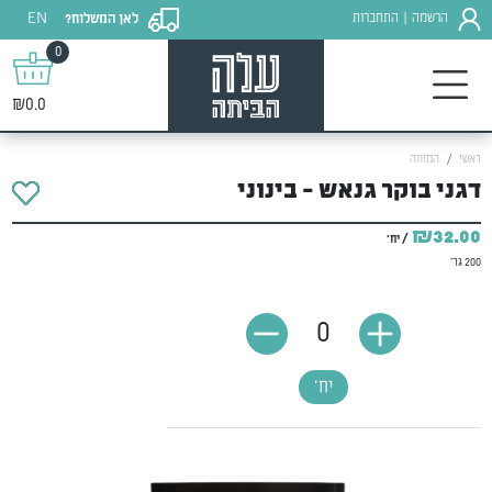
EN
הרשמה
התחברות
לאן המשלוח?
|
0
₪0.0
ראשי
המזווה
דגני בוקר גנאש - בינוני
₪32.00
/ יח'
200 גר'
0
יח'