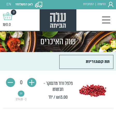
EN
הרשמה
התחברות
לאן המשלוח?
|
0
₪0.0
שוק האיכרים
תת קטגוריות
0
פלפל ורוד מדגסקר -
חבשוש
יח'
₪13.00
/ יח'
כ- 20 גרם