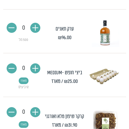
0
ערק תאנים
₪96.00
500 מל
0
ביצי חופש -MEDIUM
₪25.00
/ מארז
מארז
12 ביצים
0
קרקר שיפון מלא ואורגני
₪31.90
/ מארז
מארז