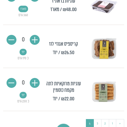
עוגיות בראוניז
₪48.00
/ מארז
מארז
360 גרם
0
קריספיס אגוזי לוז
₪26.50
/ יח'
יח'
כ 170 גרם
0
עוגיות מרוקאיות לתה
מקמח כוסמין
יח'
₪22.00
/ יח'
כ 230 גרם
4
3
2
1
«