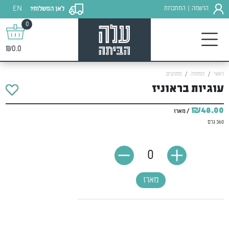
EN
הרשמה
התחברות
לאן המשלוח?
|
0
₪0.0
ראשי
המזווה
מתוקים
עוגיות בראוניז
₪48.00
/ מארז
360 גרם
0
מארז