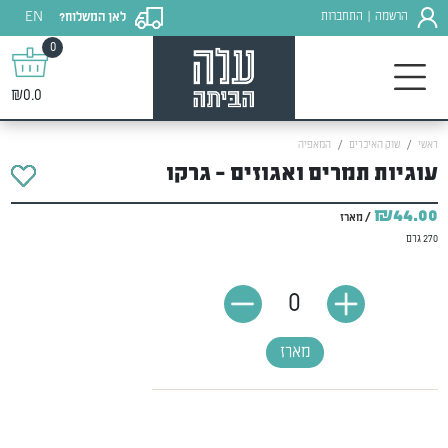
EN
הרשמה
התחברות
לאן המשלוח?
|
0
₪0.0
ראשי
שוק האיכרים
המאפיה
עוגיות תמרים ואגוזים - גרקו
₪44.00
/ מארז
270 גרם
0
מארז