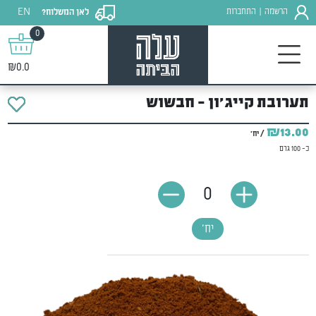
EN
הרשמה
התחברות
לאן המשלוח?
|
0
₪0.0
תערובת קייג'ון - חבשוש
₪13.00
/ יח'
כ- 100 גרם
0
יח'