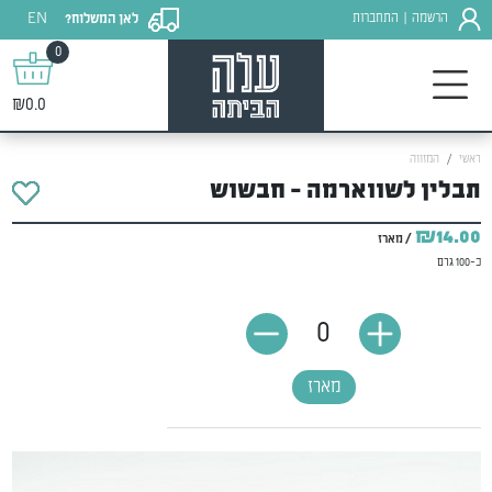
EN
הרשמה
התחברות
לאן המשלוח?
|
0
₪0.0
ראשי
המזווה
תבלין לשווארמה - חבשוש
₪14.00
/ מארז
כ-100 גרם
0
מארז