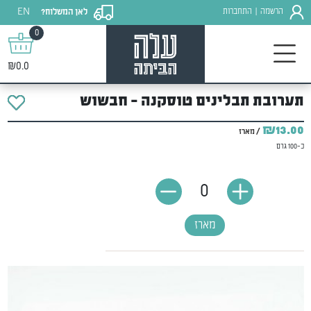
EN
הרשמה
התחברות
לאן המשלוח?
|
0
₪0.0
תערובת תבלינים טוסקנה - חבשוש
₪13.00
/ מארז
כ-100 גרם
0
מארז