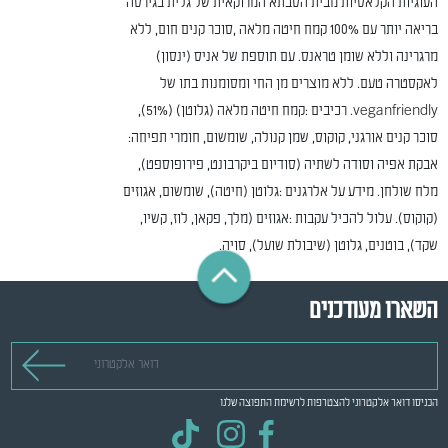
העוגיות הקלאסיות מבית הסבתא המרוקאית של גלית בגירסה
בריאה יותר עם 100% קמח חיטה מלאה ,סוכר קנים חום, ללא
מרגרינה וללא שומן טראנס. עם תוספת של אניס (ינסון)
לאקסטרה טעם. ללא מוצרים מן החי ומסומנות בתו של
veganfriendly. רכיבים :קמח חיטה מלאה (גלוטן) (51%),
סוכר קנים אורגני, קוקוס, שמן קנולה, שומשום, חומרי תפיחה:
אבקת אפיה וסודה לשתיה (סודיום ביקרבונט, פירופוספט),
מלח שולחן. מידע על אלרגנים :גלוטן (חיטה), שומשום, אגוזים
(קוקוס). עלול להכיל עקבות :אגוזים (מלך, פקאן, לוז, קשיו,
שקד), בוטנים, גלוטן (שיבולת שועל), סויה.
השארו מעודכנים
דואר אלקטרוני
הכניסו דואר אלקטרוני להצטרפות לרשימת התפוצה שלנו