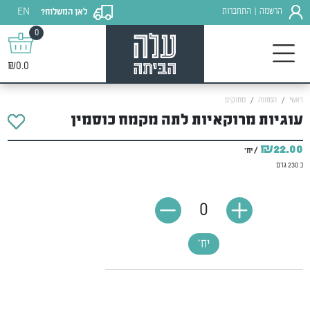
EN
הרשמה
התחברות
לאן המשלוח?
|
0
₪0.0
ראשי
המזווה
מתוקים
עוגיות מרוקאיות לתה מקמח כוסמין
₪22.00
/ יח'
כ 230 גרם
0
יח'