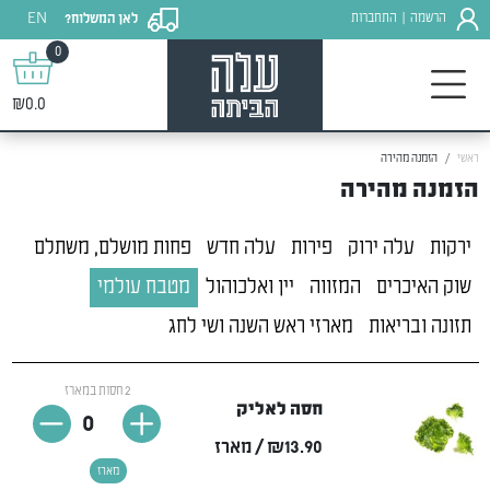
EN
הרשמה
התחברות
לאן המשלוח?
|
0
₪0.0
ראשי
הזמנה מהירה
הזמנה מהירה
ירקות
עלה ירוק
פירות
עלה חדש
פחות מושלם, משתלם
שוק האיכרים
המזווה
יין ואלכוהול
מטבח עולמי
תזונה ובריאות
מארזי ראש השנה ושי לחג
2 חסות במארז
חסה לאליק
0
₪13.90
/ מארז
מארז