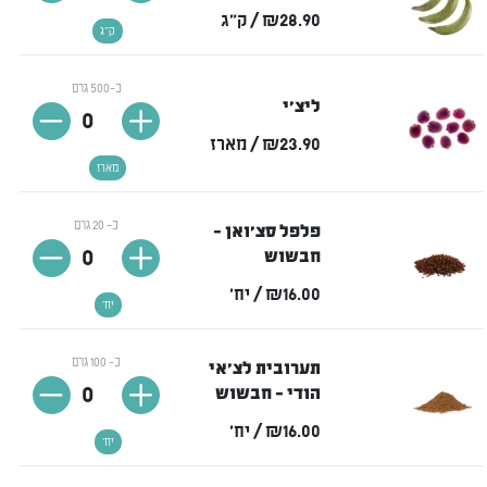
₪28.90
/ ק"ג
ק"ג
כ-500 גרם
ליצ'י
0
₪23.90
/ מארז
מארז
כ- 20 גרם
פלפל סצ'ואן -
0
חבשוש
₪16.00
/ יח'
יח'
כ- 100 גרם
תערובית לצ'אי
0
הודי - חבשוש
₪16.00
/ יח'
יח'