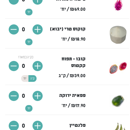
₪69.00
/ יח'
יח'
0
קוקוס טרי (יבוא)
₪18.90
/ יח'
יח'
כק"ג במארז
קובו - תפוח
0
קקטוס
₪39.00
/ ק"ג
ק"ג
יח'
0
פפאיה ירוקה
₪17.90
/ יח'
יח'
0
פלנטיין