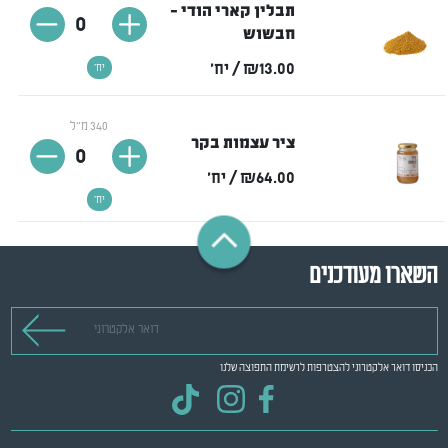
תבלין קארי הודי -
0
חבשוש
₪13.00
/ יח'
יח'
340 מ"ל
ציר עצמות בקר
0
₪64.00
/ יח'
יח'
השארו מעודכנים
דואר אלקטרוני
הכניסו דואר אלקטרוני להצטרפות לרשימת התפוצה שלנו