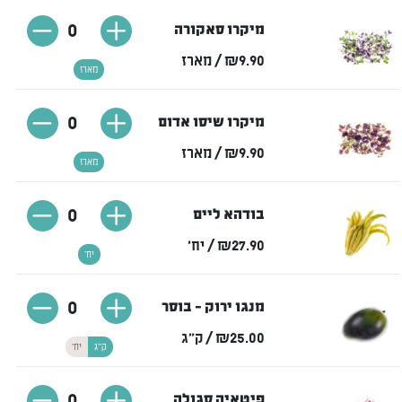
0
מיקרו סאקורה
₪9.90
/ מארז
מארז
0
מיקרו שיסו אדום
₪9.90
/ מארז
מארז
0
בודהא ליים
₪27.90
/ יח'
יח'
0
מנגו ירוק - בוסר
₪25.00
/ ק"ג
ק"ג
יח'
0
פיטאיה סגולה