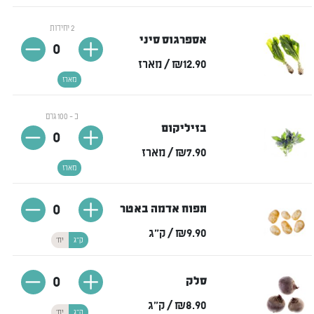
2 יחידות
אספרגוס סיני
0
₪12.90
/ מארז
מארז
כ - 100 גרם
בזיליקום
0
₪7.90
/ מארז
מארז
0
תפוח אדמה באטר
₪9.90
/ ק"ג
ק"ג
יח'
0
סלק
₪8.90
/ ק"ג
ק"ג
יח'