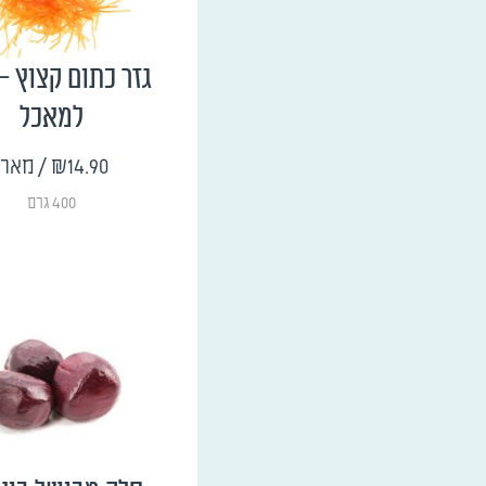
גזר כתום קצוץ - 
למאכל
₪14.90
/ מארז
400 גרם