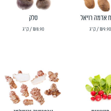
 אדמה רויאל
סלק
₪9.90
/ ק"ג
₪8.90
/ ק"ג