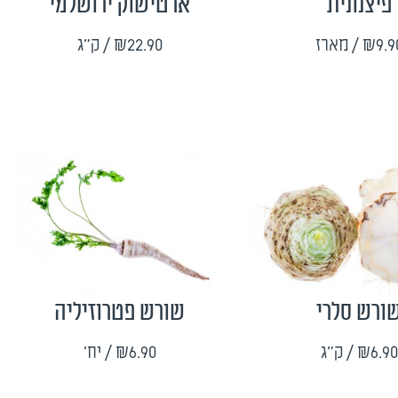
פיצנונית
ארטישוק ירושלמי
₪9.9
/ מארז
₪22.90
/ ק"ג
ורש סלרי
שורש פטרוזיליה
₪6.90
/ ק"ג
₪6.90
/ יח'