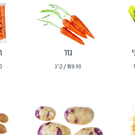
י
גזר
ח
₪8.90
/ ק"ג
0