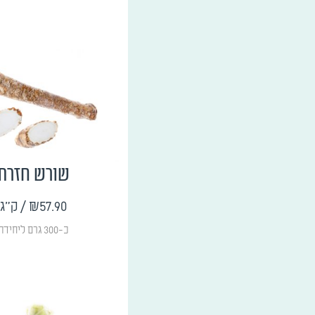
שורש חזרת
₪57.90
/ ק"ג
כ-300 גרם ליחידה