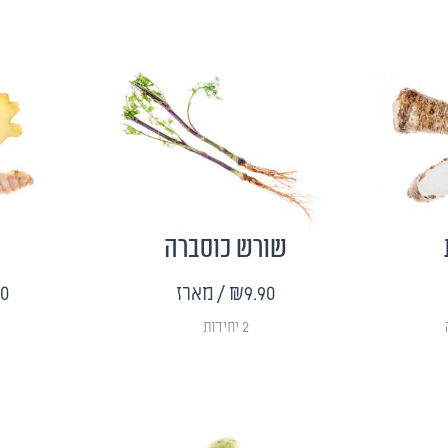
שורש כוסברה
₪9.90
/ מארז
90
2 יחידות