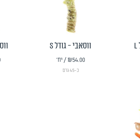
L
ווסאבי - גודל S
ווסא
₪54.00
/ יח'
0
כ-45 גרם