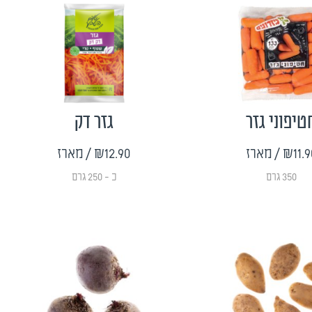
טיפוני גזר
גזר דק
₪11.9
/ מארז
₪12.90
/ מארז
350 גרם
כ - 250 גרם