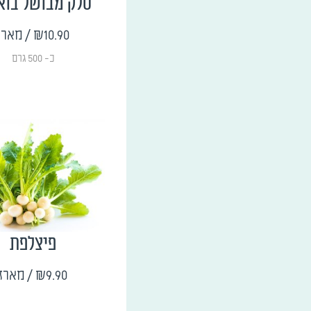
סלק מבושל בוא
₪10.90
/ מארז
כ- 500 גרם
פיצלפת
₪9.90
/ מארז