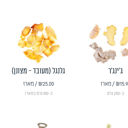
ג'ינג'ר
גלנגל (מעובד - מצונן)
₪15.
/ מארז
₪25.00
/ מארז
כ-250 גרם
כ-100 גרם במארז