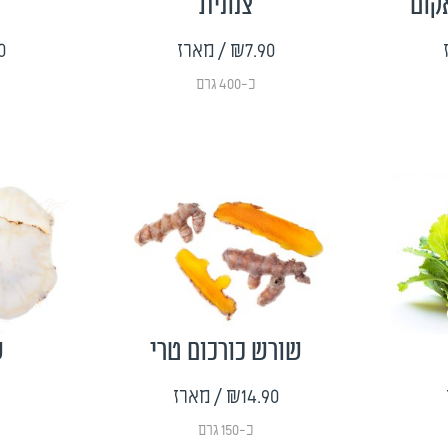
קום
צנונית
₪7.90
/ מארז
0
כ-400 גרם
שורש כורכום טרי
ש
₪14.90
/ מארז
כ-150 גרם