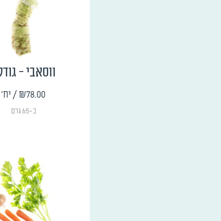
ווסאבי - גודל 
₪78.00
/ יח'
כ-65 גרם