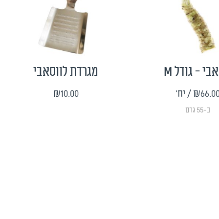
בי - גודל M
מגרדת לווסאבי
₪66.0
/ יח'
₪10.00
כ-55 גרם