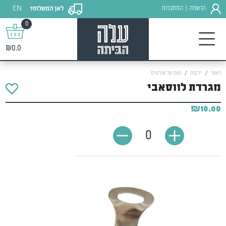
EN
הרשמה
התחברות
לאן המשלוח?
|
0
₪0.0
ראשי
ירקות
גשם של שורשים
מגרדת לווסאבי
₪10.00
0