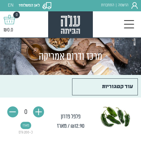
EN
הרשמה
התחברות
לאן המשלוח?
|
0
₪0.0
מרכז ודרום אמריקה
עוד קטגוריות
0
פלפל פדרון
₪12.90
/ מארז
מארז
כ-200 גרם