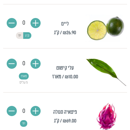
0
ליים
₪26.90
/ ק"ג
ק"ג
יח'
0
עלי קישוט
₪10.00
/ מארז
מארז
5 עלים
0
פיטאיה סגולה
₪69.00
/ ק"ג
יח'