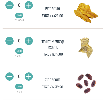
0
מנגו מיובש
₪22.00
/ מארז
מארז
כ-100 גר'
0
קראנצ' אננס ורוד
בהקפאה
מארז
₪19.00
/ מארז
כ-15 גר'
0
תמר מג'הול
₪39.90
/ מארז
מארז
1 ק"ג