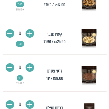
₪17.00
/ מארז
מארז
150 גרם
0
קשיו טבעי
₪23.50
/ מארז
מארז
0
זרעי פשתן
₪8.00
/ יח'
יח'
200 גרם
0
כריות מנצ'ס