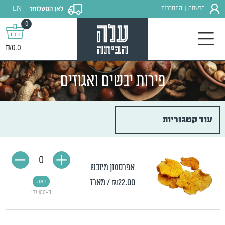
EN
הרשמה
התחברות
לאן המשלוח?
|
0
₪0.0
פירות יבשים ואגוזים
עוד קטגוריות
0
אפרסמון מיובש
₪22.00
/ מארז
מארז
כ-100 גר'