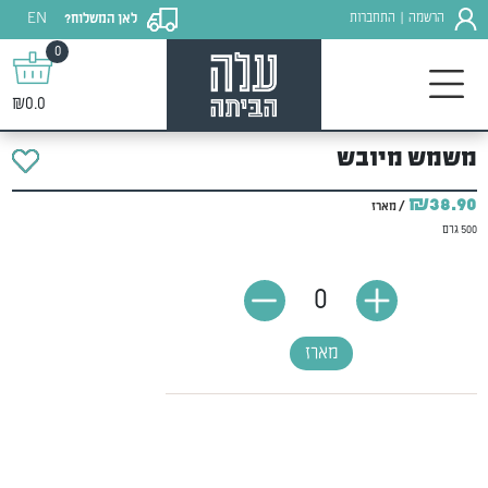
EN
הרשמה
התחברות
לאן המשלוח?
|
0
₪0.0
משמש מיובש
₪38.90
/ מארז
500 גרם
0
מארז