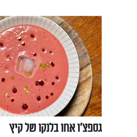
גספצ’ו אחו בלנקו של קיץ