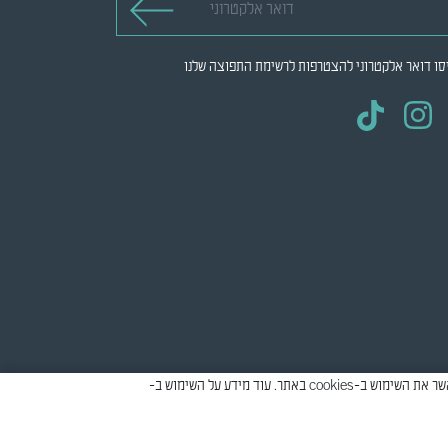
סו דואר אלקטרוני להצטרפות לרשימת התפוצה שלנו
אתר זה עושה שימוש ב-cookies למטרות סטטיסטיקה, איפיון ושיווק, כדי לספק חווית גלישה טובה יותר וכדי להתאים את התוכן המוצג להעדפות שלך. יש לאשר את השימוש ב-cookies באתר. עוד מידע על השימוש ב-
© כל הזכויות שמורות
2026