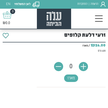
EN
הרשמה
התחברות
לאן המשלוח?
|
0
₪0.0
זרעי דלעת קלופים
₪26.00
/ מארז
400 גרם
0
מארז