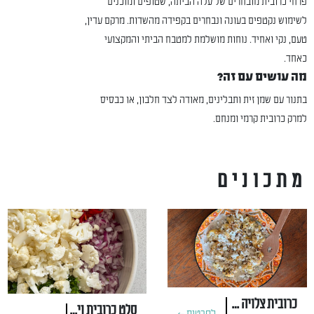
פרחי כרובית מובחרים של עלה הביתה, שטופים ומוכנים
לשימוש נקטפים בעונה ונבחרים בקפידה מהשדות. מרקם עדין,
טעם, נקי ואחיד. נוחות מושלמת למטבח הביתי והמקצועי
כאחד.
מה עושים עם זה?
בתנור עם שמן זית ותבלינים, מאודה לצד חלבון, או כבסיס
למרק כרובית קרמי ומנחם.
מתכונים
כרובית צלויה על טחינה עם פטה וצ'ילי
סלט כרובית וירק