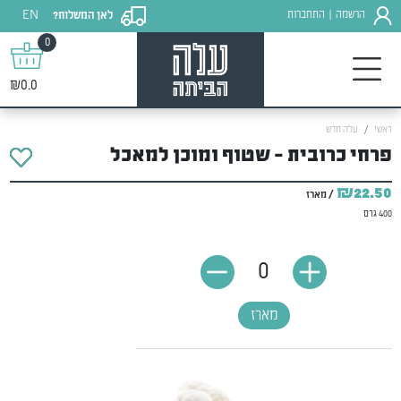
EN
הרשמה
התחברות
לאן המשלוח?
|
0
₪0.0
ראשי
עלה חדש
פרחי כרובית - שטוף ומוכן למאכל
₪22.50
/ מארז
400 גרם
0
מארז