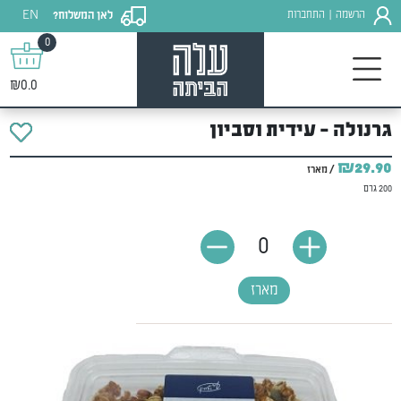
EN
הרשמה
התחברות
לאן המשלוח?
|
0
₪0.0
גרנולה - עידית וסביון
₪29.90
/ מארז
200 גרם
0
מארז