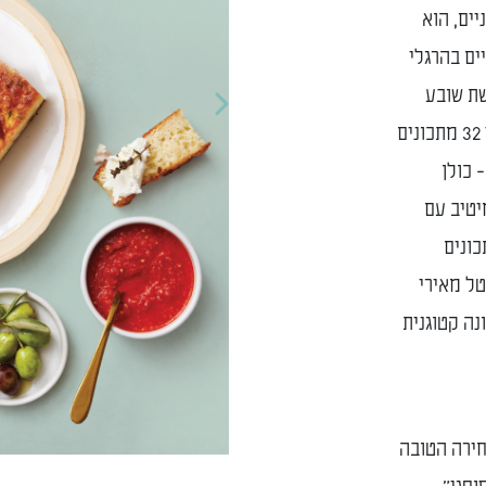
יים, הוא
ים בהרגלי
שת שובע
Previous
ואנרגיות גבוהות לאורך כל שעות היום. הספר, מאגד 32 מתכונים
 כולן
יטיב עם
כונים
טל מאירי
נה קטוגנית
חירה הטובה