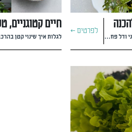
להכנה
חיים קטוגניים, ט
לפרטים >
המתכון המנצח של טל מאירי - בישול קטוגני ודל פחמימה