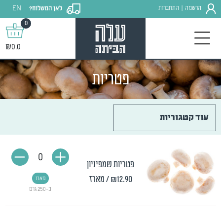
EN
הרשמה
התחברות
לאן המשלוח?
|
0
₪0.0
פטריות
עוד קטגוריות
0
פטריות שמפיניון
₪12.90
/ מארז
מארז
כ-250 גרם