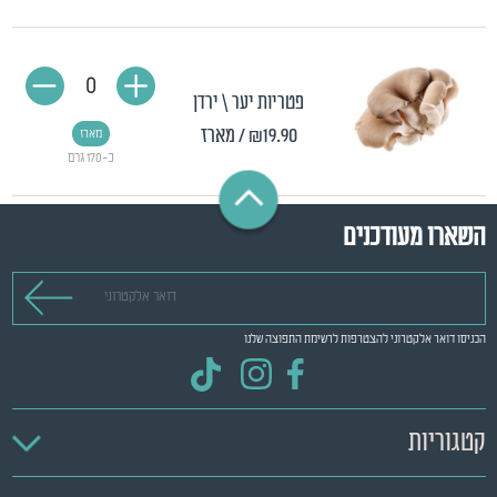
0
פטריות יער \ ירדן
₪19.90
/ מארז
מארז
כ-170 גרם
השארו מעודכנים
דואר אלקטרוני
הכניסו דואר אלקטרוני להצטרפות לרשימת התפוצה שלנו
קטגוריות