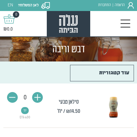
EN
הרשמה
התחברות
לאן המשלוח?
|
0
₪0.0
דבש וריבה
עוד קטגוריות
0
סילאן טבעי
₪14.50
/ יח'
יח'
400 גרם