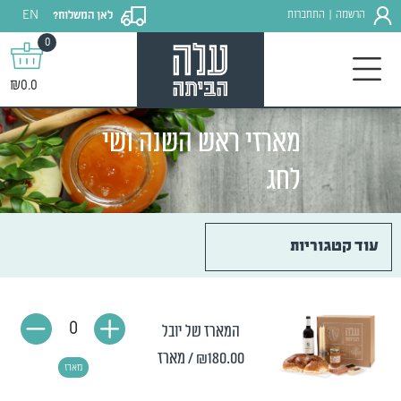
EN
הרשמה
התחברות
לאן המשלוח?
|
0
₪0.0
מארזי ראש השנה ושי
לחג
עוד קטגוריות
0
המארז של יובל
₪180.00
/ מארז
מארז