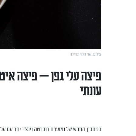
צילום: שני הלוי-כחילה
פיצה עלי גפן — פיצה איט
עונתי
במתכון החדש של מסעדת רוברטה וינצ'י יחד עם על