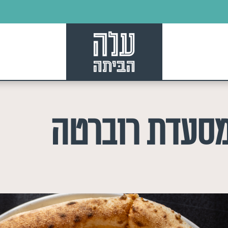
ה הביתה x מסעדת רוברטה