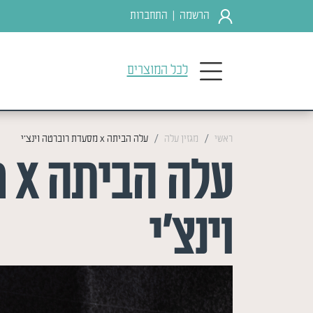
הרשמה
התחברות
|
לכל המוצרים
ראשי
מגזין עלה
עלה הביתה x מסעדת רוברטה וינצ'י
על
וינצ'י