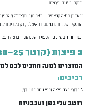
ירוקה, רעננה ופרשית.
זו עדיין פיצה קלאסית — בצק טוב, מוצרלה ועגבניו
התפקיד של זיתים במטבח האיטלקי, רק בעדינות עונת
וכמו תמיד בשיתופי הפעולה שלנו עם רוברטה וינצ'י
3 פיצות (קוטר 25–30 ס"מ)
המוצרים למנה מחכים לכם ל
רכיבים:
3 כדורי בצק פיצה (לפי מתכון מועדף)
רוטב עלי גפן ועגבניות