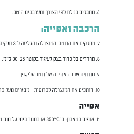
6. מתבלים במלח לפי הצורך ומערבבים היטב.
הרכבה ואפייה:
7. מחלקים את הרוטב, המוצרלה והסלסה ל־3 חלקים שווים.
8. מרדדים כל כדור בצק לעיגול בקוטר 25–30 ס״מ.
9. מורחים שכבה אחידה של רוטב עלי גפן.
10. חותכים את המוצרלה לפרוסות - מפזרים מעל פרוסות מוצרלה.
אפייה
11. אופים בטאבון: כ־350°C או בתנור ביתי על חום מקסימלי (מומלץ עם אבן שמוט/משטח חם מראש), כ־5–6 דקות, עד שוליים תפוחים וזהובים.