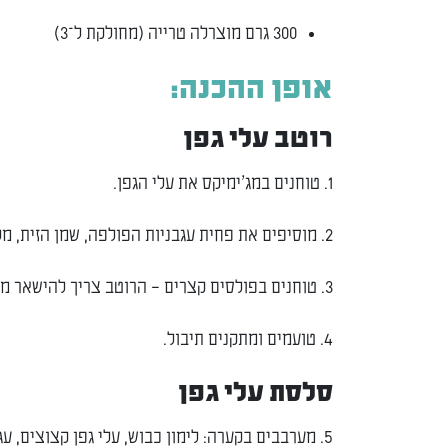
300 גרם מוצרלה טרייה (מחולקת ל־3)
אופן ההכנה:
רוטב עלי גפן
1. טוחנים במג’ימיקס את עלי הגפן.
2. מוסיפים את פחית עגבניות הפולפה, שמן הזית, מלח ופלפל.
3. טוחנים בפולסים קצרים – הרוטב צריך להישאר מעט גס, לא חלק לחלוטין.
4. טועמים ומתקנים תיבול.
סלסת עלי גפן
5. מערבבים בקערה: לימון כבוש, עלי גפן קצוצים, עגבניות ושמן זית.