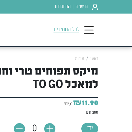
הרשמה
התחברות
|
לכל המוצרים
ראשי
פירות
מיקס תפוחים טרי וחת
למאכל TO GO
₪11.90
/ יח'
200 גרם
0
יח'