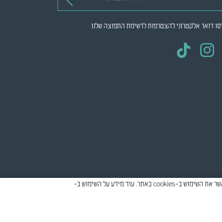
סו דואר אלקטרוני להצטרפות לרשימת התפוצה שלנו
אתר זה עושה שימוש ב-cookies למטרות סטטיסטיקה, איפיון ושיווק, כדי לספק חווית גלישה טובה יותר וכדי להתאים את התוכן המוצג להעדפות שלך. יש לאשר את השימוש ב-cookies באתר. עוד מידע על השימוש ב-
© כל הזכויות שמורות
2026