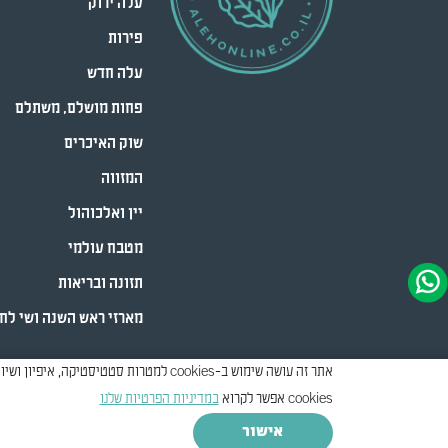
עלה ירוק
פירות
עלה חדש
פחות מושלם, משתלם
שוק האיכרים
המזווה
יין ואלכוהול
מטבח עולמי
תזונה ובריאות
מארזי ראש השנה ושי לח
cookies אפשר לקרוא
במדיניות הפרטיות שלנו
Created by
Creatix
אישור