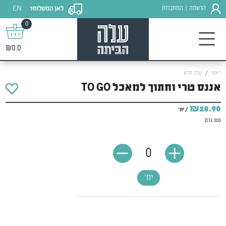
EN
הרשמה
התחברות
לאן המשלוח?
|
0
₪0.0
ראשי
עלה חדש
אננס טרי וחתוך למאכל TO GO
₪28.90
/ יח'
300 גרם
0
יח'