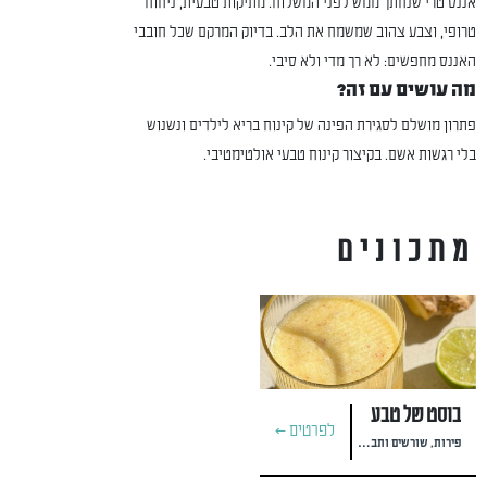
אננס טרי שנחתך ממש לפני המשלוח. מתיקות טבעית, ניחוח
טרופי, וצבע צהוב שמשמח את הלב. בדיוק המרקם שכל חובבי
האננס מחפשים: לא רך מדי ולא סיבי.
מה עושים עם זה?
פתרון מושלם לסגירת הפינה של קינוח בריא לילדים ונשנוש
בלי רגשות אשם. בקיצור קינוח טבעי אולטימטיבי.
מתכונים
בוסט של טבע
לפרטים >
פירות, שורשים ותבלינים במשקה חיזוק חורפי