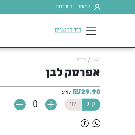
הרשמה
התחברות
|
לכל המוצרים
ראשי
פירות
אפרסק לבן
₪29.90
/ ק"ג
0
ק"ג
יח'