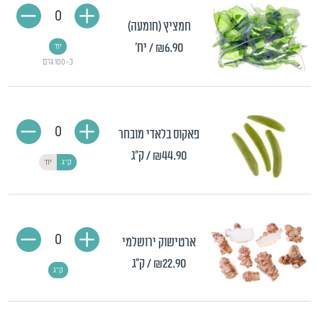
0
חמציץ (חומעה)
₪6.90
/ יח'
יח'
כ-100 גרם
0
פאקוס בלאדי מובחר
₪44.90
/ ק"ג
ק"ג
יח'
0
ארטישוק ירושלמי
₪22.90
/ ק"ג
ק"ג