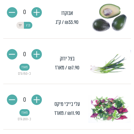
0
אבוקדו
₪33.90
/ ק"ג
ק"ג
יח'
0
בצל ירוק
₪7.90
/ מארז
מארז
כ-150 גרם
0
עלי בייבי מיקס
₪11.90
/ מארז
מארז
כ-200 גרם