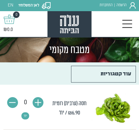
EN
הרשמה
התחברות
לאן המשלוח?
|
0
₪0.0
מטבח מקומי
עוד קטגוריות
0
חסה (ערבית) רומית
₪6.90
/ יח'
יח'