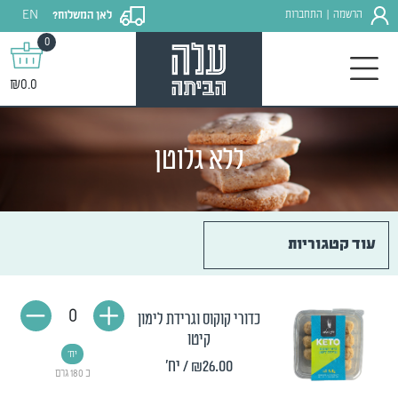
EN
הרשמה
התחברות
לאן המשלוח?
|
0
₪0.0
ללא גלוטן
עוד קטגוריות
0
כדורי קוקוס וגרידת לימון
קיטו
יח'
₪26.00
/ יח'
כ 180 גרם