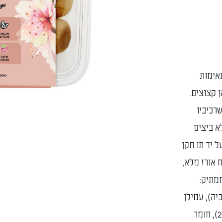
אימות
ן קצוצים.
ליף סוכר שרכיביו
א ביצים
ל יד תו תקן
כיבים: קמח שקדים (22%), קמח אורז מלא,
ממתיק:
יה), עמילן
טפיוקה, קוקוס, מייפל קנדי (2.5%), אגוזי פקאן (2%), חומר