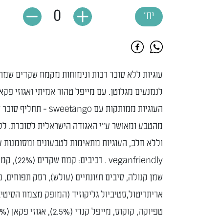
0
יח'
עוגיות ללא סוכר רכות ונימוחות מקמח שקדים שמת
לנמנעים מגלוטן. עם מייפל טהור אמיתי ואגוזי פקא
העוגיות ממותקות עם sweetango - תח
מהטבע ומאושר ע"י האגודה הישראלית לסוכרת. לל
וללא חלב, העוגיות מתאימות לטבעונים ומסומנות ע
veganfriendly . ר
שמן קנולה, סיבים תזונתיים (עולש), רסק תפוחים, 
אריתריטול,סטיביול גליקוזיד (המופק מצמח הסיטיב