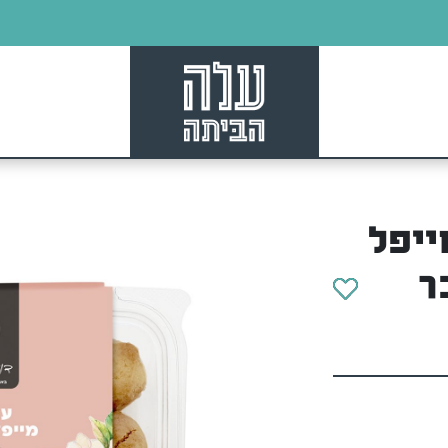
ייפל
ר