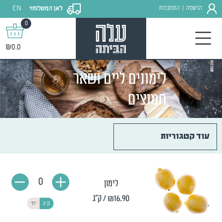
EN
הרשמה
התחברות
לאן המשלוח?
|
0
₪0.0
לימונים ליים ושאר
חמוצים
עוד קטגוריות
0
לימון
₪16.90
/ ק"ג
ק"ג
יח'