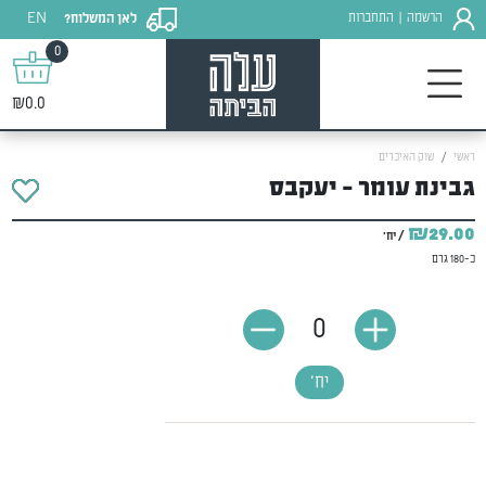
EN
הרשמה
התחברות
לאן המשלוח?
|
0
₪0.0
ראשי
שוק האיכרים
גבינת עומר - יעקבס
₪29.00
/ יח'
כ-180 גרם
0
יח'