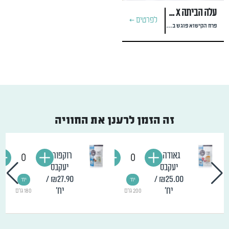
עלה הביתה x מסעדת רוברטה וינצ'י
לפרטים >
פרח הקישוא פוגש ברגלת הגינה
זה הזמן לרענן את החוויה
גאודה -
רוקפור -
0
0
יעקבס
יעקבס
/
₪27.90
/
₪25.00
יח'
יח'
יח'
יח'
200 גרם
180 גרם