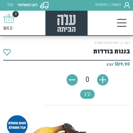
EN
הרשמה
התחברות
לאן המשלוח?
|
0
₪0.0
ראשי
פחות מושלם, משתלם
בננות בודדות
₪9.90
/ ק"ג
0
ק"ג