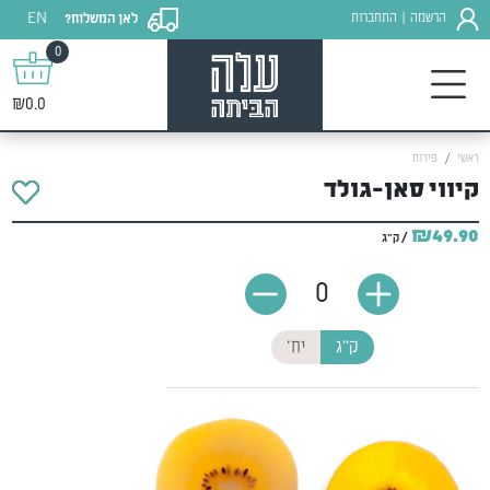
EN
הרשמה
התחברות
לאן המשלוח?
|
0
₪0.0
ראשי
פירות
קיווי סאן-גולד
₪49.90
/ ק"ג
0
ק"ג
יח'