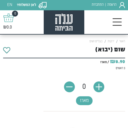
EN
הרשמה
התחברות
לאן המשלוח?
|
0
₪0.0
ראשי
ירקות
בצלים ושום
שום (יבוא)
₪8.90
/ מארז
3 ראשים
0
מארז