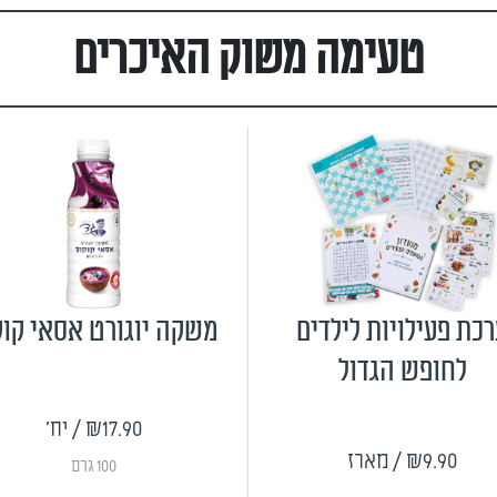
טעימה משוק האיכרים
כת פעילויות לילדים
משקה יוגורט אסאי קוק
לחופש הגדול
₪17.90
/ יח'
₪9.90
/ מארז
100 גרם