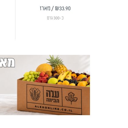
₪33.90
/ מארז
כ-300 גרם