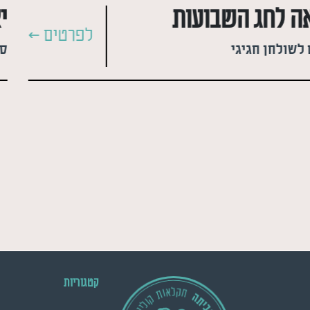
 לחג השבועות
י
לפרטים >
לשולחן חגיגי
קטגוריות