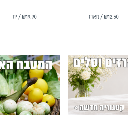
₪12.50
/ מארז
₪19.90
/ יח'