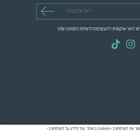
 אלקטרוני
סו דואר אלקטרוני להצטרפות לרשימת התפוצה שלנו
אתר זה עושה שימוש ב-cookies למטרות סטטיסטיקה, איפיון ושיווק, כדי לספק חווית גלישה טובה יותר וכדי להתאים את התוכן המוצג להעדפות שלך. יש לאשר את השימוש ב-cookies באתר. עוד מידע על השימוש ב-