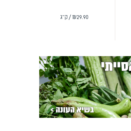
.90
₪29.90
/ ק"ג