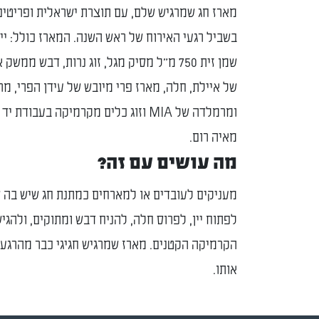
מארז חג שמרגיש שלם, עם תוצרת ישראלית ופריטים
בשביל רגעי האירוח של ראש השנה. המארז כולל: יין
שמן זית 750 מ"ל מסיק מגל, זוג נרות, דבש ממשק
של איילת, חלה, מארז פרי מיובש של עידן הפרי, מר
ומרמלדה של MIA וזוג כלים מקרמיקה בעבודת
מאיה רום.
מה עושים עם זה?
מעניקים לעובדים או למארחים כמתנת חג שיש בה 
לפתוח יין, לפרוס חלה, להניח דבש ומתוקים, ולהגי
הקרמיקה הקטנים. מארז שמרגיש חגיגי כבר מהרגע
אותו.