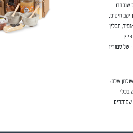
 שנבחרו
 יקב חיטים,
 אופיר, תבלין
ציפן
 יד - של סטודיו
שולחן שלם:
ש בכלי
 שפותחים