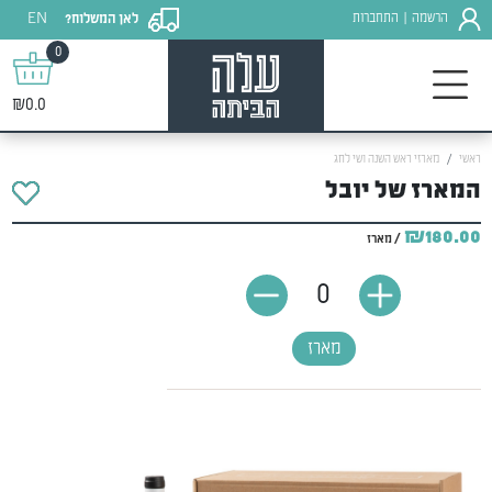
EN
הרשמה
התחברות
לאן המשלוח?
|
0
₪0.0
ראשי
מארזי ראש השנה ושי לחג
המארז של יובל
₪180.00
/ מארז
0
מארז