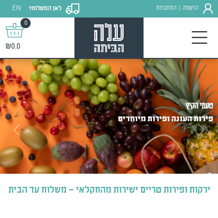
EN
הרשמה
התחברות
לאן המשלוח?
|
0
₪0.0
טעמי הקיץ
פירות העונה ופירות מיוחדים
Next
Previous
ירקות ופירות טריים ישירות מהחקלאי – משלוח עד הבית