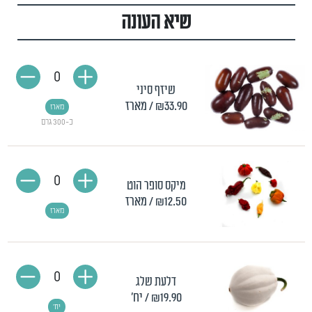
שיא העונה
0
שיזף סיני
₪33.90
/ מארז
מארז
כ-300 גרם
0
מיקס סופר הוט
₪12.50
/ מארז
מארז
0
דלעת שלג
₪19.90
/ יח'
יח'