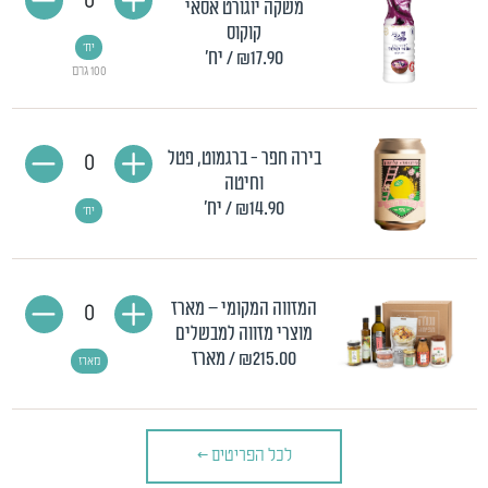
0
משקה יוגורט אסאי
קוקוס
יח'
₪17.90
/ יח'
100 גרם
בירה חפר - ברגמוט, פטל
0
וחיטה
₪14.90
/ יח'
יח'
המזווה המקומי – מארז
0
מוצרי מזווה למבשלים
₪215.00
/ מארז
מארז
לכל הפריטים
>