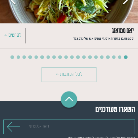
יאם ממואנג
לפרטים >
סלט מנגו בוסר תאילנדי טעים אש של נדב גלר
לכל הכתבות >
השארו מעודכנים
דואר אלקטרוני