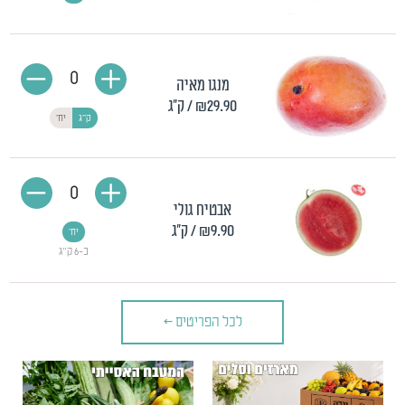
0
מנגו מאיה
₪29.90
/ ק"ג
ק"ג
יח'
0
אבטיח גולי
₪9.90
/ ק"ג
יח'
כ-6 ק"ג
לכל הפריטים
>