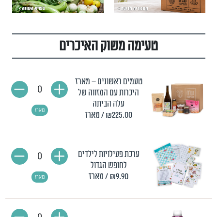
טעימה משוק האיכרים
טעמים ראשונים – מארז
0
היכרות עם המזווה של
עלה הביתה
מארז
₪225.00
/ מארז
ערכת פעילויות לילדים
0
לחופש הגדול
₪9.90
/ מארז
מארז