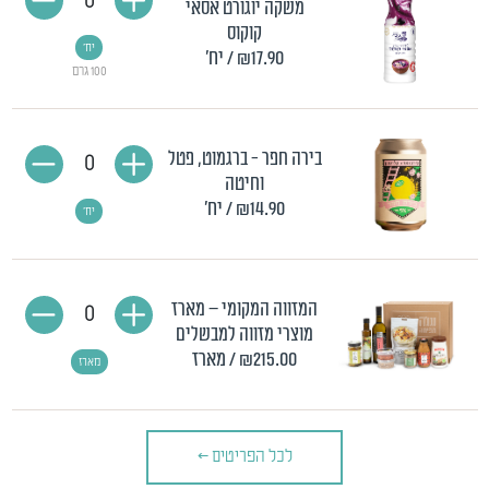
0
משקה יוגורט אסאי
קוקוס
יח'
₪17.90
/ יח'
100 גרם
בירה חפר - ברגמוט, פטל
0
וחיטה
₪14.90
/ יח'
יח'
המזווה המקומי – מארז
0
מוצרי מזווה למבשלים
₪215.00
/ מארז
מארז
לכל הפריטים
>