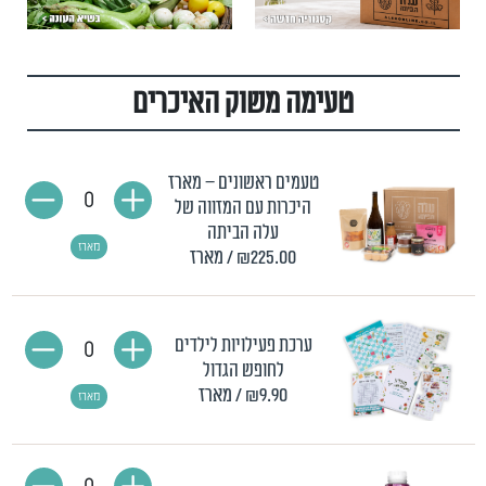
טעימה משוק האיכרים
טעמים ראשונים – מארז
0
היכרות עם המזווה של
עלה הביתה
מארז
₪225.00
/ מארז
ערכת פעילויות לילדים
0
לחופש הגדול
₪9.90
/ מארז
מארז