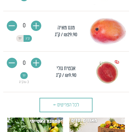
0
מנגו מאיה
₪29.90
/ ק"ג
ק"ג
יח'
0
אבטיח גולי
₪9.90
/ ק"ג
יח'
כ-6 ק"ג
לכל הפריטים
>