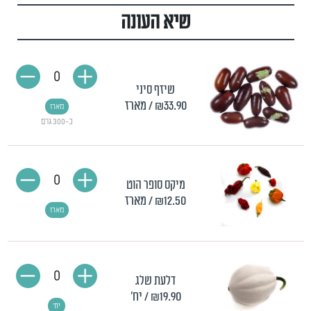
שיא העונה
0
שיזף סיני
₪33.90
/ מארז
מארז
כ-300 גרם
0
מיקס סופר הוט
₪12.50
/ מארז
מארז
0
דלעת שלג
₪19.90
/ יח'
יח'