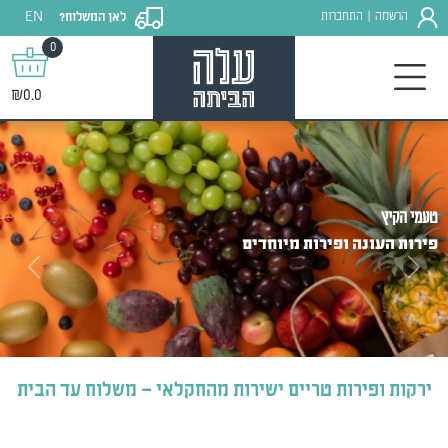
EN
הרשמה
התחברות
לאן המשלוח?
|
0
₪0.0
טעמי הקיץ
פירות העונה ופירות מיוחדים
Next
Previous
ירקות ופירות טריים ישירות מהחקלאי – משלוח עד הבית