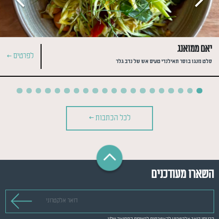
יאם ממואנג
לפרטים >
סלט מנגו בוסר תאילנדי טעים אש של נדב גלר
לכל הכתבות >
השארו מעודכנים
דואר אלקטרוני