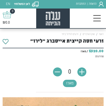
EN
הרשמה
התחברות
לאן המשלוח?
|
0
₪0.0
ראשי
שוק האיכרים
זרעים לגידול ביתי
זרעי חסה קייצית אייסברג "לירז"
₪20.00
/ מארז
50 זרעים
0
מארז