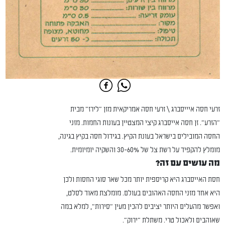
זרעי חסה איייסברג \ זרעי חסה אמריקאית מזן "לירז" מבית
"הזרע". זן חסה אייסברג קיצי המצטיין בעונות החמות. מזני
החסה המובילים בישראל בעונת הקיץ. בגידול חסה בקיץ בגינה,
מומלץ להקפיד על רשת צל של 30-60% והשקיה יומיומית.
מה עושים עם זה?
חסת האייסברג היא קריספית יותר מכל שאר סוגי החסות ולכן
היא אחד מזני החסה האהובים בעולם. מומלצת מאוד לסלט,
ואפשר מהעלים היותר יציבים להכין מעין "סירות", למלא במה
שאוהבים ולאכול טרי. משתלת "ירוק".