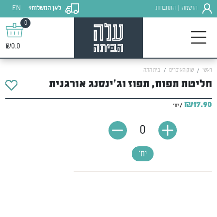
EN
הרשמה
התחברות
לאן המשלוח?
|
0
₪0.0
ראשי
שוק האיכרים
בית התה
חליטת תפוח, תפוז וג’ינסנג אורגנית
₪17.90
/ יח'
0
יח'