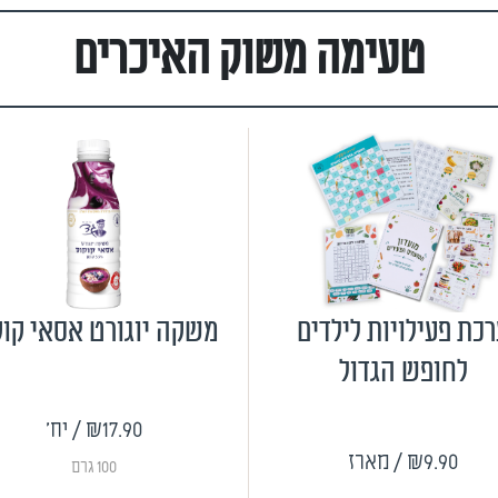
טעימה משוק האיכרים
כת פעילויות לילדים
משקה יוגורט אסאי קוק
לחופש הגדול
₪17.90
/ יח'
₪9.90
/ מארז
100 גרם