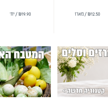
₪12.50
/ מארז
₪19.90
/ יח'