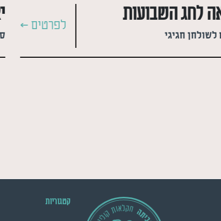
 לחג השבועות
י
לפרטים >
לשולחן חגיגי
קטגוריות