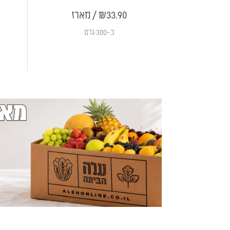
₪33.90
/ מארז
כ-300 גרם