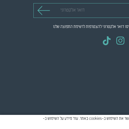
 אלקטרוני
סו דואר אלקטרוני להצטרפות לרשימת התפוצה שלנו
אתר זה עושה שימוש ב-cookies למטרות סטטיסטיקה, איפיון ושיווק, כדי לספק חווית גלישה טובה יותר וכדי להתאים את התוכן המוצג להעדפות שלך. יש לאשר את השימוש ב-cookies באתר. עוד מידע על השימוש ב-