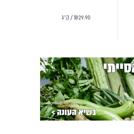
.90
₪29.90
/ ק"ג