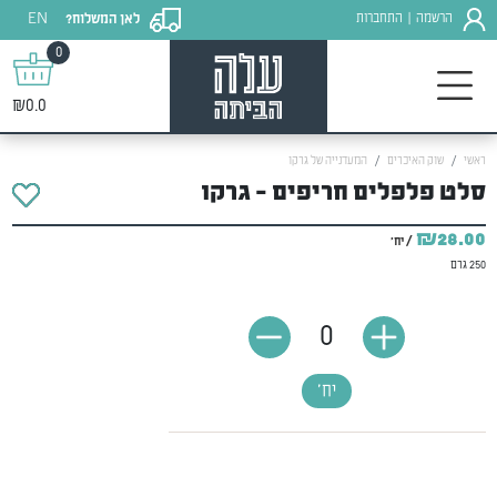
EN
הרשמה
התחברות
לאן המשלוח?
|
0
₪0.0
ראשי
שוק האיכרים
המעדנייה של גרקו
סלט פלפלים חריפים - גרקו
₪28.00
/ יח'
250 גרם
0
יח'