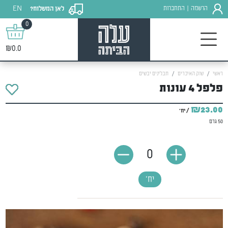
EN
הרשמה
התחברות
לאן המשלוח?
|
0
₪0.0
ראשי
שוק האיכרים
תבלינים יבשים
פלפל 4 עונות
₪23.00
/ יח'
50 גרם
0
יח'