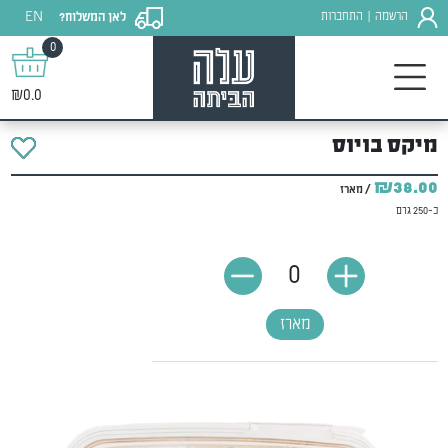
EN
הרשמה
התחברות
לאן המשלוח?
|
0
₪0.0
מיקס בויוס
₪38.00
/ מארז
כ-250 גרם
0
מארז