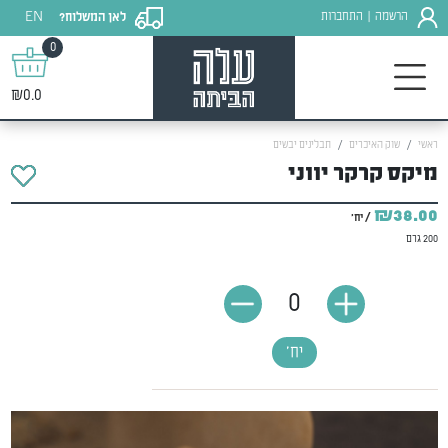
EN
הרשמה
התחברות
לאן המשלוח?
|
0
₪0.0
ראשי
שוק האיכרים
תבלינים יבשים
מיקס קרקר יווני
₪38.00
/ יח'
200 גרם
0
יח'